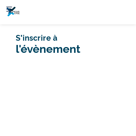
S'inscrire à
Le
ins
l'évènement
so
clo